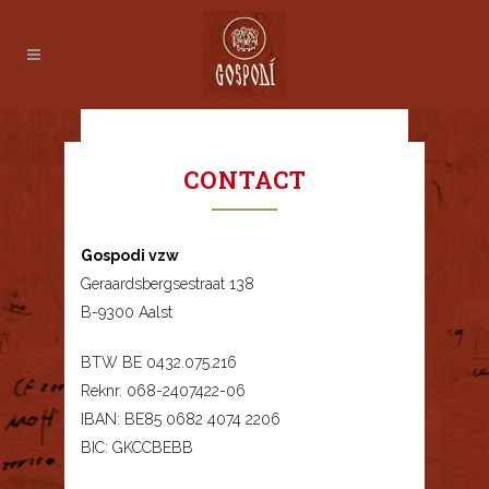
CONTACT
Gospodi vzw
Geraardsbergsestraat 138
B-9300 Aalst
BTW BE 0432.075.216
Reknr. 068-2407422-06
IBAN: BE85 0682 4074 2206
BIC: GKCCBEBB